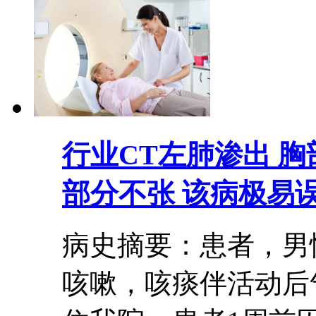
行业
CT左肺渗出 胸
部分不张 该病极易
病史摘要：患者，男
咳嗽，咳痰伴活动后气