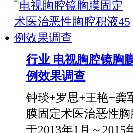
行业
电视胸腔镜胸膜
例效果调查
钟琰+罗思+王艳+龚
膜固定术医治恶性胸
于2013年1月～2015