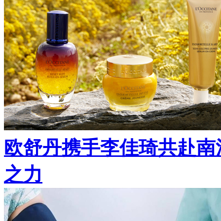
欧舒丹携手李佳琦共赴南
之力