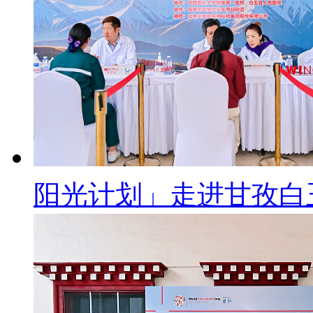
阳光计划」走进甘孜白