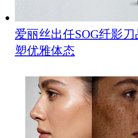
爱丽丝出任SOG纤影
塑优雅体态