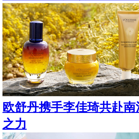
欧舒丹携手李佳琦共赴南
之力