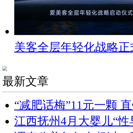
美客全层年轻化战略正
最新文章
“减肥话梅”11元一颗
江西抚州4月大婴儿“性