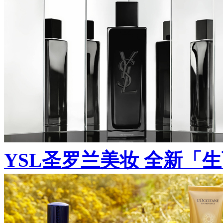
YSL圣罗兰美妆 全新「