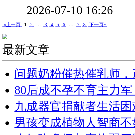
2026-07-10 16:26
«上一页
1
2
…
3
4
5
6
…
7
8
下一页»
最新文章
问题奶粉催热催乳师，
80后成不孕不育主力
九成器官捐献者生活困难
男孩变成植物人智商不