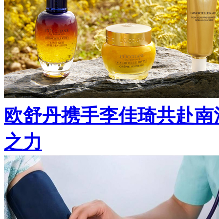
欧舒丹携手李佳琦共赴南
之力