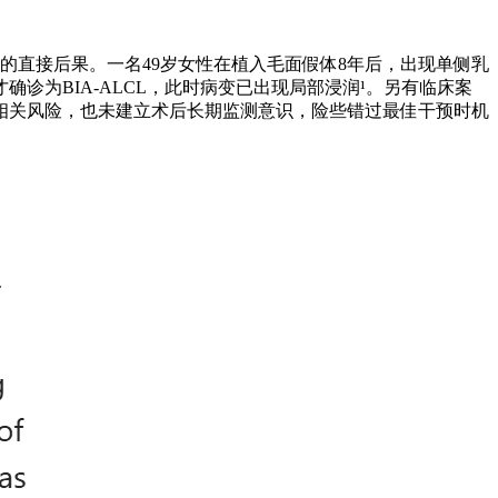
来的直接后果。一名49岁女性在植入毛面假体8年后，出现单侧乳
为BIA-ALCL，此时病变已出现局部浸润¹。另有临床案
知相关风险，也未建立术后长期监测意识，险些错过最佳干预时机