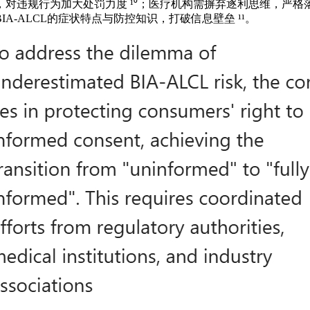
对违规行为加大处罚力度 ¹⁰；医疗机构需摒弃逐利思维，严
-ALCL的症状特点与防控知识，打破信息壁垒 ¹¹。