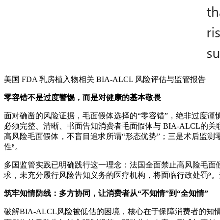
美国 FDA 乳房植入物相关 BIA-ALCL 风险评估与监管报告
零容错不是过度警惕，而是对健康的基本敬畏
面对确凿的风险证据，毛面假体选择的“零容错”，绝非过度
必须完整、清晰、书面告知消费者毛面假体与 BIA-ALCL
高风险毛面假体，不盲目追求所谓“形态优势”；三是术后监测零
性⁸。
多国监管实践已明确践行这一理念：法国全面禁止高风险毛面
求，未充分履行风险告知义务的医疗机构，将面临行政处罚⁹
筑牢知情防线：多方协同，让消费者从
“
不知情
”
到
“
全知情
”
破解BIA-ALCL风险被低估的困境，核心在于保障消费者的