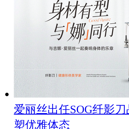
爱丽丝出任SOG纤影
塑优雅体态