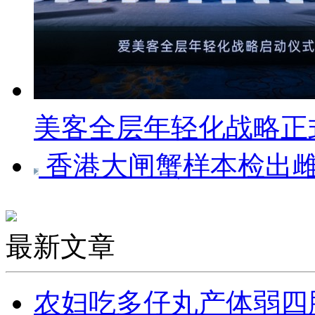
美客全层年轻化战略正
香港大闸蟹样本检出雌
最新文章
农妇吃多仔丸产体弱四