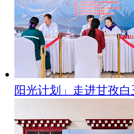
阳光计划」走进甘孜白