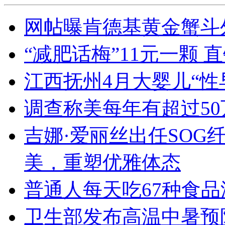
网帖曝肯德基黄金蟹斗
“减肥话梅”11元一颗
江西抚州4月大婴儿“性
调查称美每年有超过5
吉娜·爱丽丝出任SOG
美，重塑优雅体态
普通人每天吃67种食品
卫生部发布高温中暑预