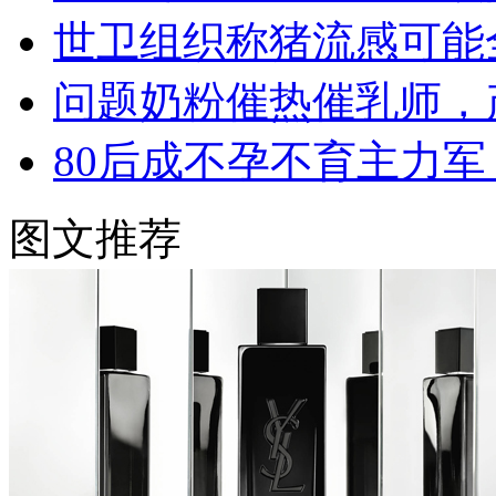
世卫组织称猪流感可能
问题奶粉催热催乳师，
80后成不孕不育主力
图文推荐