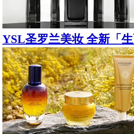
YSL圣罗兰美妆 全新「