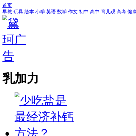
首页
早教
玩具
绘本
小学
英语
数学
作文
初中
高中
育儿观
高考
健
乳加力