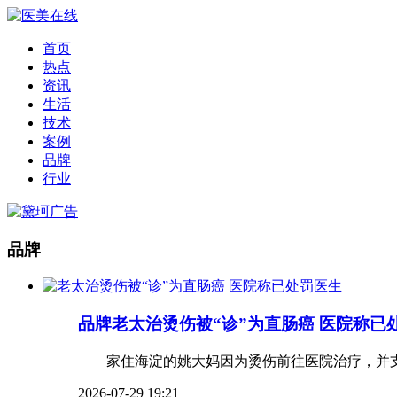
首页
热点
资讯
生活
技术
案例
品牌
行业
品牌
品牌
老太治烫伤被“诊”为直肠癌 医院称已
家住海淀的姚大妈因为烫伤前往医院治疗，并支付了
2026-07-29 19:21