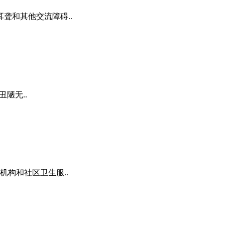
和其他交流障碍..
丑陋无..
构和社区卫生服..