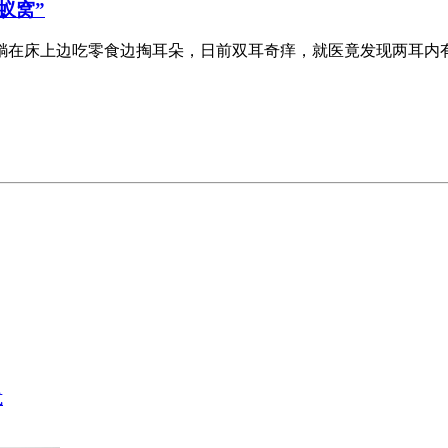
蚁窝”
床上边吃零食边掏耳朵，日前双耳奇痒，就医竟发现两耳内有3
式