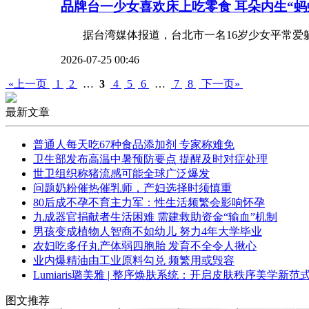
品牌
台一少女喜欢床上吃零食 耳朵内生“蚂
据台湾媒体报道，台北市一名16岁少女平常爱躺在
2026-07-25 00:46
«上一页
1
2
…
3
4
5
6
…
7
8
下一页»
最新文章
普通人每天吃67种食品添加剂 专家称难免
卫生部发布高温中暑预防要点 提醒及时对症处理
世卫组织称猪流感可能全球广泛爆发
问题奶粉催热催乳师，产妇选择时须慎重
80后成不孕不育主力军：性生活频繁会影响怀孕
九成器官捐献者生活困难 需建救助资金“输血”机制
男孩变成植物人智商不如幼儿 努力4年大学毕业
农妇吃多仔丸产体弱四胞胎 发育不全令人揪心
业内爆精油由工业原料勾兑 频繁用或毁容
Lumiaris璐美雅 | 整序焕肤系统：开启皮肤秩序美学新范
图文推荐