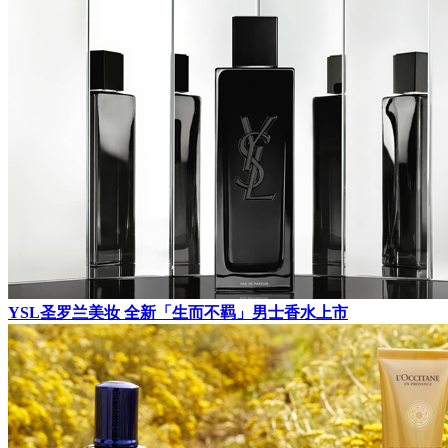
YSL圣罗兰美妆 全新「生而不羁」男士香水上市