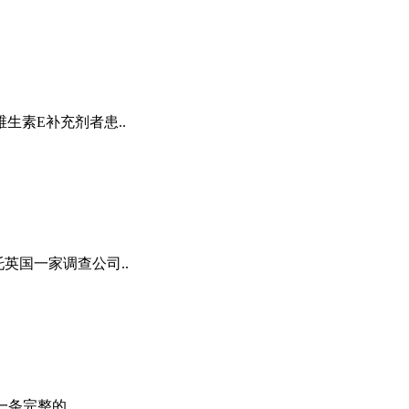
素E补充剂者患..
英国一家调查公司..
条完整的..