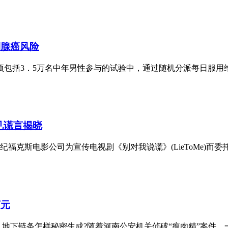
列腺癌风险
括3．5万名中年男性参与的试验中，通过随机分派每日服用维生
见谎言揭晓
克斯电影公司为宣传电视剧《别对我说谎》(LieToMe)而委托
万元
地下链条怎样秘密生成?随着河南公安机关侦破“瘦肉精”案件，一