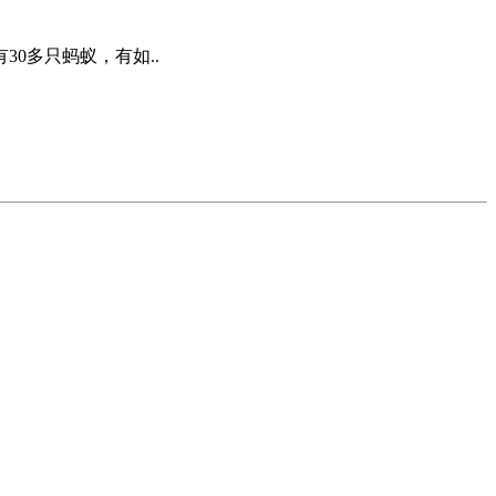
0多只蚂蚁，有如..